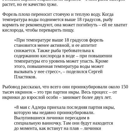
растет, но ее качество хуже.
Форель плохо переносит стоячую и теплую воду. Когда
температура воды поднимется выше 18 градусов, рыбу
кормить не рекомендуют, она может погибнуть – ей не хватит
кислорода, чтобы переварить пищу.
«При температуре выше 18 градусов форель
становится менее активной, и ее аппетит
снижается. Также рыба требовательна к
содержанию кислорода в воде – при повышении
температуры его уровень может упасть. Кроме
этого, повышенная температура воды может
вызывать у нее стресс», – поделился Сергей
Пластиков.
Рыбовод рассказал, что всего они проинкубировали около 150
тысяч икринок – это три партии икры. Весь процесс – от
икринки до взрослой особи – занимает более двух лет.
«8 мая с Адлера приехала последняя партия икры,
которую мы недавно проинкубировали.
Вылупившиеся личинки пересадим в
специальную ванночку. Там они будут находится
до момента, как встанут на плав – личинки