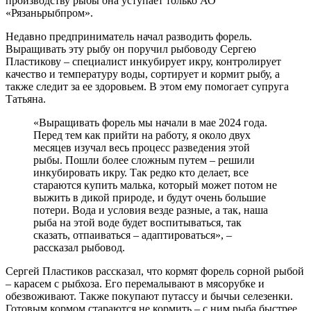
производству рыбы она уступает только АО
«Рязаньрыбпром».
Недавно предприниматель начал разводить форель.
Выращивать эту рыбу он поручил рыбоводу Сергею
Пластикову – специалист инкубирует икру, контролирует
качество и температуру воды, сортирует и кормит рыбу, а
также следит за ее здоровьем. В этом ему помогает супруга
Татьяна.
«Выращивать форель мы начали в мае 2024 года.
Перед тем как прийти на работу, я около двух
месяцев изучал весь процесс разведения этой
рыбы. Пошли более сложным путем – решили
инкубировать икру. Так редко кто делает, все
стараются купить малька, который может потом не
выжить в дикой природе, и будут очень большие
потери. Вода и условия везде разные, а так, наша
рыба на этой воде будет воспитываться, так
сказать, отпаиваться – адаптироваться», –
рассказал рыбовод.
Сергей Пластиков рассказал, что кормят форель сорной рыбой
– карасем с рыбхоза. Его перемалывают в мясорубке и
обезвоживают. Также покупают путассу и бычьи селезенки.
Готовым кормом стараются не кормить – с ним рыба быстрее