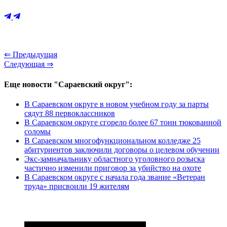
⇐ Предыдущая
Следующая ⇒
Еще новости "Сараевский округ":
В Сараевском округе в новом учебном году за парты
сядут 88 первоклассников
В Сараевском округе сгорело более 67 тонн тюкованной
соломы
В Сараевском многофункциональном колледже 25
абитуриентов заключили договоры о целевом обучении
Экс-замначальнику областного уголовного розыска
частично изменили приговор за убийство на охоте
В Сараевском округе с начала года звание «Ветеран
труда» присвоили 19 жителям