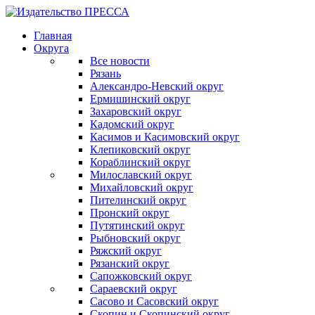
Главная
Округа
Все новости
Рязань
Александро-Невский округ
Ермишинский округ
Захаровский округ
Кадомский округ
Касимов и Касимовский округ
Клепиковский округ
Кораблинский округ
Милославский округ
Михайловский округ
Пителинский округ
Пронский округ
Путятинский округ
Рыбновский округ
Ряжский округ
Рязанский округ
Сапожковский округ
Сараевский округ
Сасово и Сасовский округ
Скопин и Скопинский округ