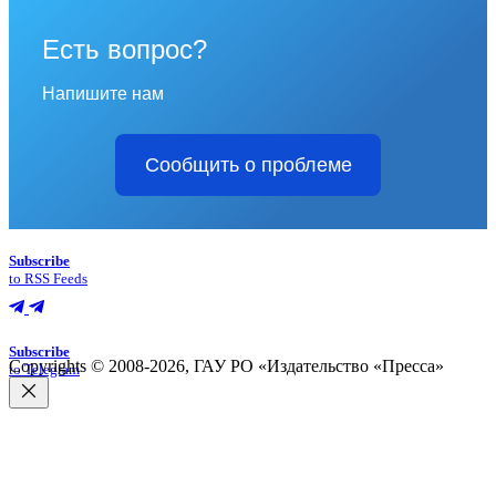
Есть вопрос?
Напишите нам
Сообщить о проблеме
Subscribe
to RSS Feeds
Subscribe
Copyrights © 2008-2026, ГАУ РО «Издательство «Пресса»
to Telegram