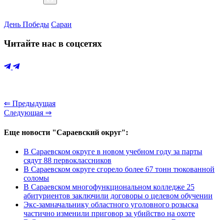
День Победы
Сараи
Читайте нас в соцсетях
⇐ Предыдущая
Следующая ⇒
Еще новости "Сараевский округ":
В Сараевском округе в новом учебном году за парты
сядут 88 первоклассников
В Сараевском округе сгорело более 67 тонн тюкованной
соломы
В Сараевском многофункциональном колледже 25
абитуриентов заключили договоры о целевом обучении
Экс-замначальнику областного уголовного розыска
частично изменили приговор за убийство на охоте