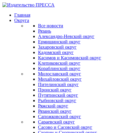
Главная
Округа
Все новости
Рязань
Александро-Невский округ
Ермишинский округ
Захаровский округ
Кадомский округ
Касимов и Касимовский округ
Клепиковский округ
Кораблинский округ
Милославский округ
Михайловский округ
Пителинский округ
Пронский округ
Путятинский округ
Рыбновский округ
Ряжский округ
Рязанский округ
Сапожковский округ
Сараевский округ
Сасово и Сасовский округ
Скопин и Скопинский округ