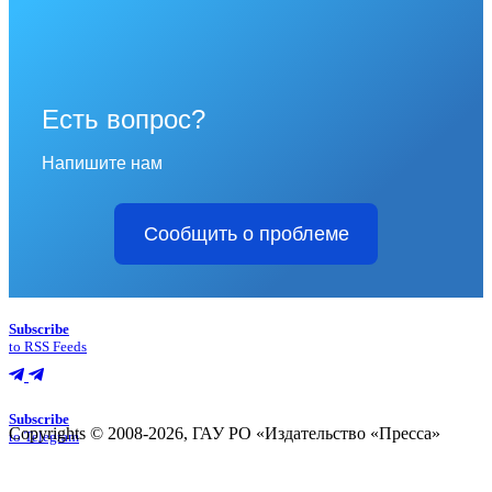
Есть вопрос?
Напишите нам
Сообщить о проблеме
Subscribe
to RSS Feeds
Subscribe
Copyrights © 2008-2026, ГАУ РО «Издательство «Пресса»
to Telegram