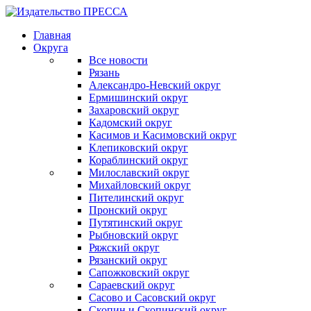
Главная
Округа
Все новости
Рязань
Александро-Невский округ
Ермишинский округ
Захаровский округ
Кадомский округ
Касимов и Касимовский округ
Клепиковский округ
Кораблинский округ
Милославский округ
Михайловский округ
Пителинский округ
Пронский округ
Путятинский округ
Рыбновский округ
Ряжский округ
Рязанский округ
Сапожковский округ
Сараевский округ
Сасово и Сасовский округ
Скопин и Скопинский округ