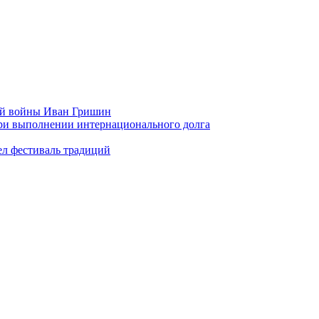
ой войны Иван Гришин
при выполнении интернационального долга
ел фестиваль традиций