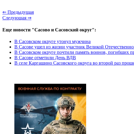
⇐ Предыдущая
Следующая ⇒
Еще новости "Сасово и Сасовский округ":
В Сасовском округе утонул мужчина
В Сасове ушел из жизни участник Великой Отечественн
В Сасовском округе почтили память воинов, погибших 
В Сасове отметили День ВДВ
В селе Каргашино Сасовского округа во второй раз прош