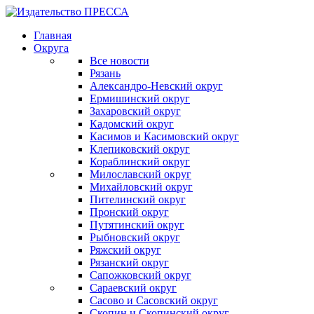
Главная
Округа
Все новости
Рязань
Александро-Невский округ
Ермишинский округ
Захаровский округ
Кадомский округ
Касимов и Касимовский округ
Клепиковский округ
Кораблинский округ
Милославский округ
Михайловский округ
Пителинский округ
Пронский округ
Путятинский округ
Рыбновский округ
Ряжский округ
Рязанский округ
Сапожковский округ
Сараевский округ
Сасово и Сасовский округ
Скопин и Скопинский округ