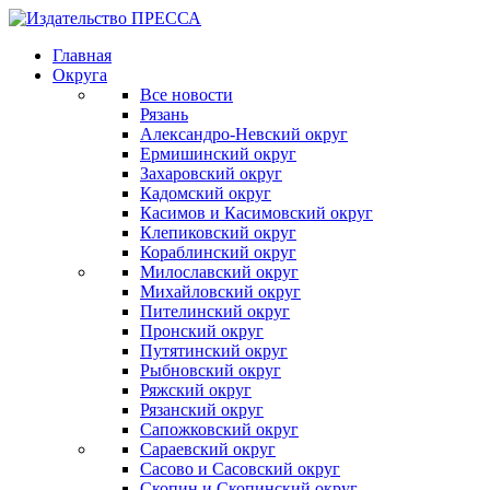
Главная
Округа
Все новости
Рязань
Александро-Невский округ
Ермишинский округ
Захаровский округ
Кадомский округ
Касимов и Касимовский округ
Клепиковский округ
Кораблинский округ
Милославский округ
Михайловский округ
Пителинский округ
Пронский округ
Путятинский округ
Рыбновский округ
Ряжский округ
Рязанский округ
Сапожковский округ
Сараевский округ
Сасово и Сасовский округ
Скопин и Скопинский округ