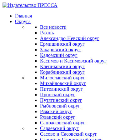
Главная
Округа
Все новости
Рязань
Александро-Невский округ
Ермишинский округ
Захаровский округ
Кадомский округ
Касимов и Касимовский округ
Клепиковский округ
Кораблинский округ
Милославский округ
Михайловский округ
Пителинский округ
Пронский округ
Путятинский округ
Рыбновский округ
Ряжский округ
Рязанский округ
Сапожковский округ
Сараевский округ
Сасово и Сасовский округ
Скопин и Скопинский округ