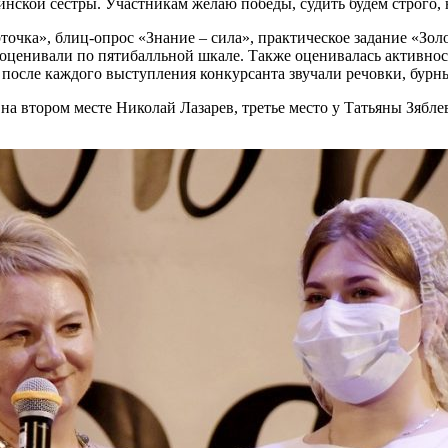
ской сестры. Участникам желаю победы, судить будем строго, н
точка», блиц-опрос «Знание – сила», практическое задание «Зол
енивали по пятибалльной шкале. Также оценивалась активност
 после каждого выступления конкурсанта звучали речовки, бур
на втором месте Николай Лазарев, третье место у Татьяны Зябле