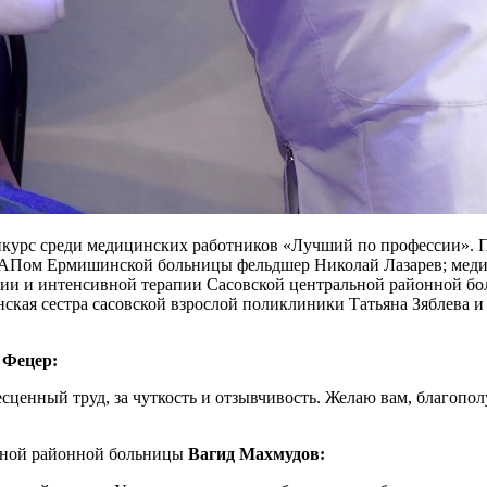
нкурс среди медицинских работников «Лучший по профессии». П
ФАПом Ермишинской больницы фельдшер Николай Лазарев; меди
ации и интенсивной терапии Сасовской центральной районной б
ская сестра сасовской взрослой поликлиники Татьяна Зяблева
 Фецер:
есценный труд, за чуткость и отзывчивость. Желаю вам, благопол
льной районной больницы
Вагид Махмудов: