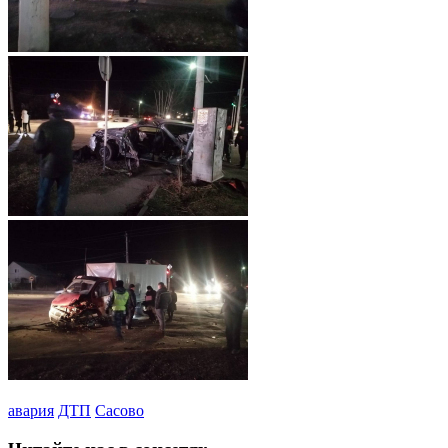
авария
ДТП
Сасово