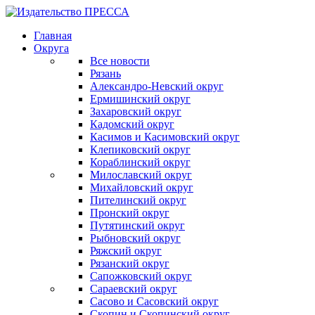
Главная
Округа
Все новости
Рязань
Александро-Невский округ
Ермишинский округ
Захаровский округ
Кадомский округ
Касимов и Касимовский округ
Клепиковский округ
Кораблинский округ
Милославский округ
Михайловский округ
Пителинский округ
Пронский округ
Путятинский округ
Рыбновский округ
Ряжский округ
Рязанский округ
Сапожковский округ
Сараевский округ
Сасово и Сасовский округ
Скопин и Скопинский округ