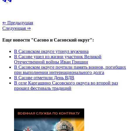
⇐ Предыдущая
Следующая ⇒
Еще новости "Сасово и Сасовский округ":
В Сасовском округе утонул мужчина
В Сасове ушел из жизни участник Великой
Отечественной войны Иван Гришин
В Сасовском округе почтили память воинов, погибших
при выполнении интернационального долга
В Сасове отметили День ВДВ
В селе Каргашино Сасовского округа во второй раз
прошел фестиваль традиций