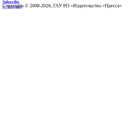
Subscribe
Copyrights © 2008-2026, ГАУ РО «Издательство «Пресса»
to Telegram