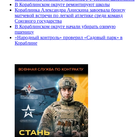
В Кораблинском округе ремонтируют школы
Кораблинка Александра Анискина завоевала бронзу
матчевой встречи по легкой атлетике среди команд
Союзного государства
В Кораблинском округе начали убирать озимую
пшеницу
«Народный контроль» проверил «Садовый парк» в
Кораблине