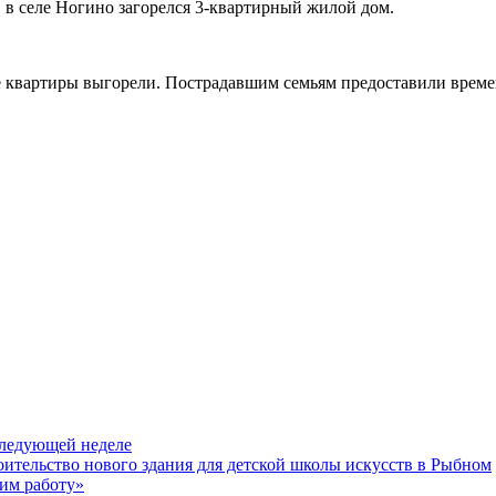
 в селе Ногино загорелся 3-квартирный жилой дом.
ве квартиры выгорели. Пострадавшим семьям предоставили време
следующей неделе
ительство нового здания для детской школы искусств в Рыбном
шим работу»