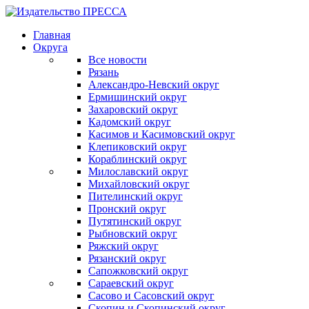
Главная
Округа
Все новости
Рязань
Александро-Невский округ
Ермишинский округ
Захаровский округ
Кадомский округ
Касимов и Касимовский округ
Клепиковский округ
Кораблинский округ
Милославский округ
Михайловский округ
Пителинский округ
Пронский округ
Путятинский округ
Рыбновский округ
Ряжский округ
Рязанский округ
Сапожковский округ
Сараевский округ
Сасово и Сасовский округ
Скопин и Скопинский округ