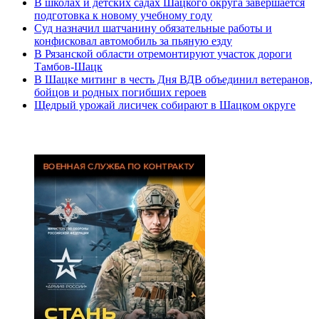
В школах и детских садах Шацкого округа завершается
подготовка к новому учебному году
Суд назначил шатчанину обязательные работы и
конфисковал автомобиль за пьяную езду
В Рязанской области отремонтируют участок дороги
Тамбов-Шацк
В Шацке митинг в честь Дня ВДВ объединил ветеранов,
бойцов и родных погибших героев
Щедрый урожай лисичек собирают в Шацком округе