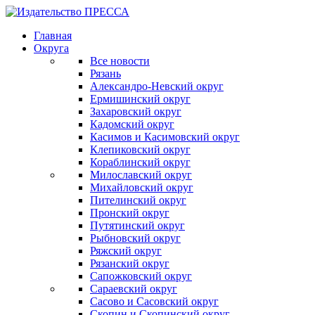
Главная
Округа
Все новости
Рязань
Александро-Невский округ
Ермишинский округ
Захаровский округ
Кадомский округ
Касимов и Касимовский округ
Клепиковский округ
Кораблинский округ
Милославский округ
Михайловский округ
Пителинский округ
Пронский округ
Путятинский округ
Рыбновский округ
Ряжский округ
Рязанский округ
Сапожковский округ
Сараевский округ
Сасово и Сасовский округ
Скопин и Скопинский округ