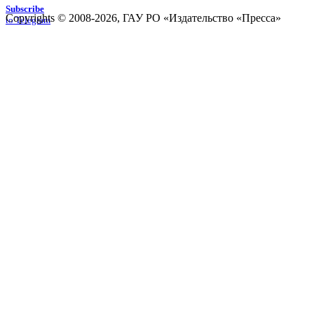
Subscribe
Copyrights © 2008-2026, ГАУ РО «Издательство «Пресса»
to Telegram