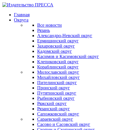
Главная
Округа
Все новости
Рязань
Александро-Невский округ
Ермишинский округ
Захаровский округ
Кадомский округ
Касимов и Касимовский округ
Клепиковский округ
Кораблинский округ
Милославский округ
Михайловский округ
Пителинский округ
Пронский округ
Путятинский округ
Рыбновский округ
Ряжский округ
Рязанский округ
Сапожковский округ
Сараевский округ
Сасово и Сасовский округ
Скопин и Скопинский округ