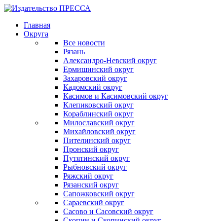
Главная
Округа
Все новости
Рязань
Александро-Невский округ
Ермишинский округ
Захаровский округ
Кадомский округ
Касимов и Касимовский округ
Клепиковский округ
Кораблинский округ
Милославский округ
Михайловский округ
Пителинский округ
Пронский округ
Путятинский округ
Рыбновский округ
Ряжский округ
Рязанский округ
Сапожковский округ
Сараевский округ
Сасово и Сасовский округ
Скопин и Скопинский округ