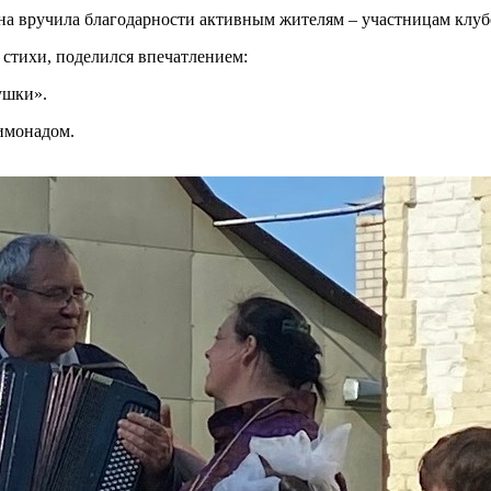
ина вручила благодарности активным жителям – участницам клу
 стихи, поделился впечатлением:
ушки».
имонадом.