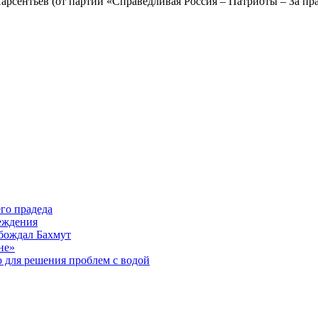
арсентьев (от партии «Справедливая Россия – Патриоты – За пра
го прадеда
еждения
бождал Бахмут
не»
 для решения проблем с водой