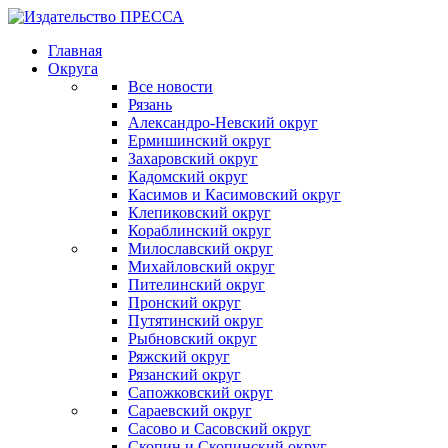
Главная
Округа
Все новости
Рязань
Александро-Невский округ
Ермишинский округ
Захаровский округ
Кадомский округ
Касимов и Касимовский округ
Клепиковский округ
Кораблинский округ
Милославский округ
Михайловский округ
Пителинский округ
Пронский округ
Путятинский округ
Рыбновский округ
Ряжский округ
Рязанский округ
Сапожковский округ
Сараевский округ
Сасово и Сасовский округ
Скопин и Скопинский округ