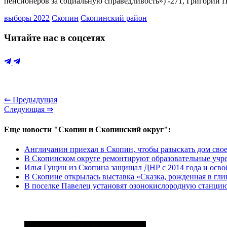
пенсионеров за социальную справедливость») -271, Григорий П
выборы 2022
Скопин
Скопинский район
Читайте нас в соцсетях
⇐ Предыдущая
Следующая ⇒
Еще новости "Скопин и Скопинский округ":
Англичанин приехал в Скопин, чтобы разыскать дом свое
В Скопинском округе ремонтируют образовательные учр
Илья Гущин из Скопина защищал ДНР с 2014 года и осво
В Скопине открылась выставка «Сказка, рожденная в гли
В поселке Павелец установят озонокислородную станцию