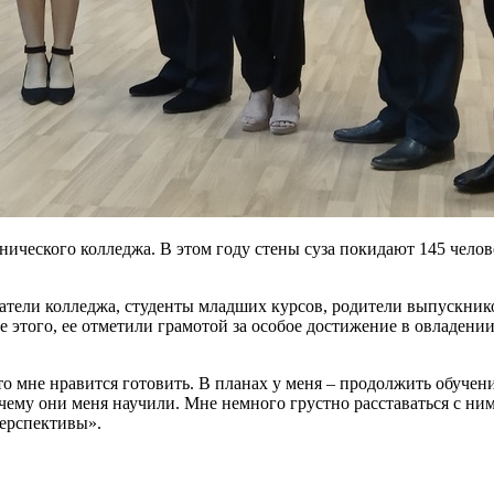
ического колледжа. В этом году стены суза покидают 145 чел
тели колледжа, студенты младших курсов, родители выпускников
 этого, ее отметили грамотой за особое достижение в овладени
о мне нравится готовить. В планах у меня – продолжить обучен
, чему они меня научили. Мне немного грустно расставаться с н
перспективы».