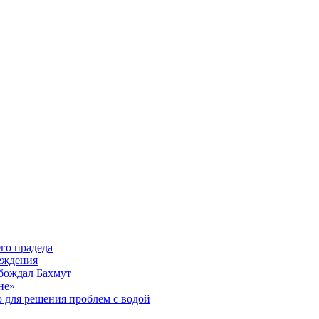
го прадеда
еждения
бождал Бахмут
не»
 для решения проблем с водой