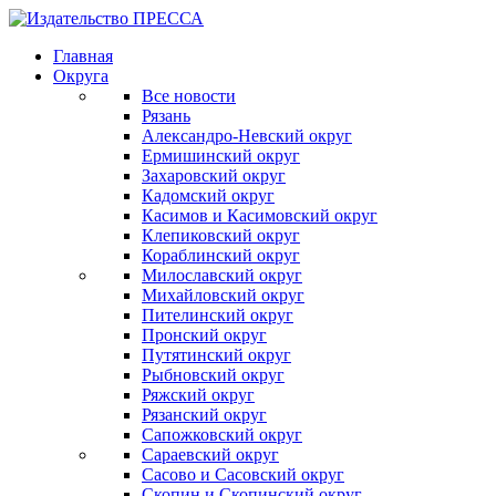
Главная
Округа
Все новости
Рязань
Александро-Невский округ
Ермишинский округ
Захаровский округ
Кадомский округ
Касимов и Касимовский округ
Клепиковский округ
Кораблинский округ
Милославский округ
Михайловский округ
Пителинский округ
Пронский округ
Путятинский округ
Рыбновский округ
Ряжский округ
Рязанский округ
Сапожковский округ
Сараевский округ
Сасово и Сасовский округ
Скопин и Скопинский округ