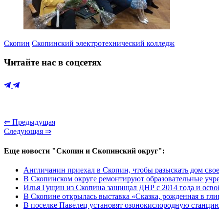
Скопин
Скопинский электротехнический колледж
Читайте нас в соцсетях
⇐ Предыдущая
Следующая ⇒
Еще новости "Скопин и Скопинский округ":
Англичанин приехал в Скопин, чтобы разыскать дом свое
В Скопинском округе ремонтируют образовательные учр
Илья Гущин из Скопина защищал ДНР с 2014 года и осво
В Скопине открылась выставка «Сказка, рожденная в гли
В поселке Павелец установят озонокислородную станцию