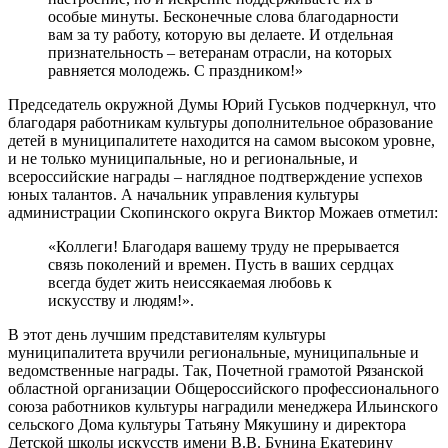
особые минуты. Бесконечные слова благодарности
вам за ту работу, которую вы делаете. И отдельная
признательность – ветеранам отрасли, на которых
равняется молодежь. С праздником!»
Председатель окружной Думы Юрий Гуськов подчеркнул, что
благодаря работникам культуры дополнительное образование
детей в муниципалитете находится на самом высоком уровне,
и не только муниципальные, но и региональные, и
всероссийские награды – наглядное подтверждение успехов
юных талантов. А начальник управления культуры
администрации Скопинского округа Виктор Можаев отметил:
«Коллеги! Благодаря вашему труду не прерывается
связь поколений и времен. Пусть в ваших сердцах
всегда будет жить неиссякаемая любовь к
искусству и людям!».
В этот день лучшим представителям культуры
муниципалитета вручили региональные, муниципальные и
ведомственные награды. Так, Почетной грамотой Рязанской
областной организации Общероссийского профессионального
союза работников культуры наградили менеджера Ильинского
сельского Дома культуры Татьяну Мякушину и директора
Детской школы искусств имени В.В. Бунина Екатерину