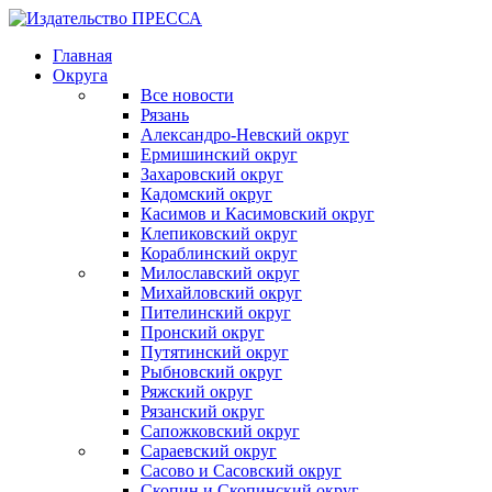
Главная
Округа
Все новости
Рязань
Александро-Невский округ
Ермишинский округ
Захаровский округ
Кадомский округ
Касимов и Касимовский округ
Клепиковский округ
Кораблинский округ
Милославский округ
Михайловский округ
Пителинский округ
Пронский округ
Путятинский округ
Рыбновский округ
Ряжский округ
Рязанский округ
Сапожковский округ
Сараевский округ
Сасово и Сасовский округ
Скопин и Скопинский округ