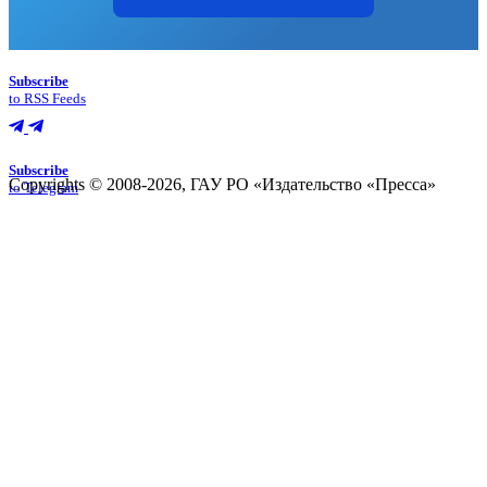
Subscribe
to RSS Feeds
Subscribe
Copyrights © 2008-2026, ГАУ РО «Издательство «Пресса»
to Telegram