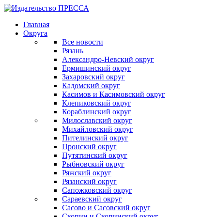
Главная
Округа
Все новости
Рязань
Александро-Невский округ
Ермишинский округ
Захаровский округ
Кадомский округ
Касимов и Касимовский округ
Клепиковский округ
Кораблинский округ
Милославский округ
Михайловский округ
Пителинский округ
Пронский округ
Путятинский округ
Рыбновский округ
Ряжский округ
Рязанский округ
Сапожковский округ
Сараевский округ
Сасово и Сасовский округ
Скопин и Скопинский округ