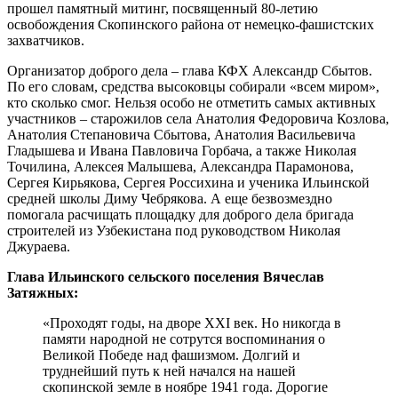
прошел памятный митинг, посвященный 80-летию
освобождения Скопинского района от немецко-фашистских
захватчиков.
Организатор доброго дела – глава КФХ Александр Сбытов.
По его словам, средства высоковцы собирали «всем миром»,
кто сколько смог. Нельзя особо не отметить самых активных
участников – старожилов села Анатолия Федоровича Козлова,
Анатолия Степановича Сбытова, Анатолия Васильевича
Гладышева и Ивана Павловича Горбача, а также Николая
Точилина, Алексея Малышева, Александра Парамонова,
Сергея Кирьякова, Сергея Россихина и ученика Ильинской
средней школы Диму Чебрякова. А еще безвозмездно
помогала расчищать площадку для доброго дела бригада
строителей из Узбекистана под руководством Николая
Джураева.
Глава Ильинского сельского поселения Вячеслав
Затяжных:
«Проходят годы, на дворе XXI век. Но никогда в
памяти народной не сотрутся воспоминания о
Великой Победе над фашизмом. Долгий и
труднейший путь к ней начался на нашей
скопинской земле в ноябре 1941 года. Дорогие