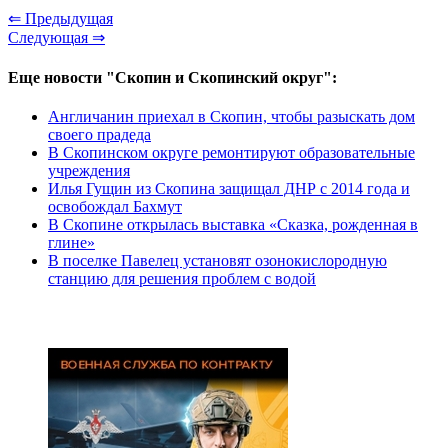
⇐ Предыдущая
Следующая ⇒
Еще новости "Скопин и Скопинский округ":
Англичанин приехал в Скопин, чтобы разыскать дом
своего прадеда
В Скопинском округе ремонтируют образовательные
учреждения
Илья Гущин из Скопина защищал ДНР с 2014 года и
освобождал Бахмут
В Скопине открылась выставка «Сказка, рожденная в
глине»
В поселке Павелец установят озонокислородную
станцию для решения проблем с водой