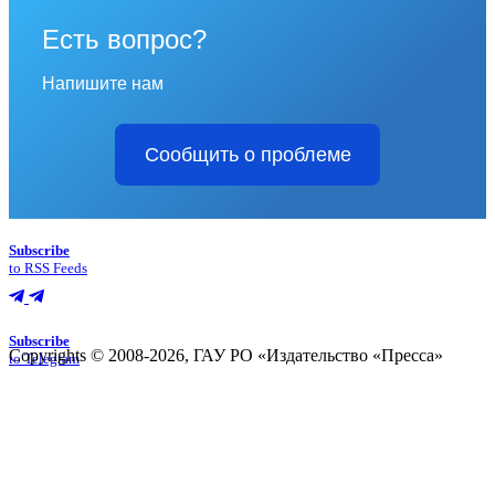
Есть вопрос?
Напишите нам
Сообщить о проблеме
Subscribe
to RSS Feeds
Subscribe
Copyrights © 2008-2026, ГАУ РО «Издательство «Пресса»
to Telegram