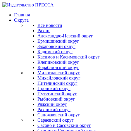
Главная
Округа
Все новости
Рязань
Александро-Невский округ
Ермишинский округ
Захаровский округ
Кадомский округ
Касимов и Касимовский округ
Клепиковский округ
Кораблинский округ
Милославский округ
Михайловский округ
Пителинский округ
Пронский округ
Путятинский округ
Рыбновский округ
Ряжский округ
Рязанский округ
Сапожковский округ
Сараевский округ
Сасово и Сасовский округ
Скопин и Скопинский округ