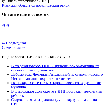
gal_title=»старожилово2107″]
Рязанская область
Старожиловский район
Читайте нас в соцсетях
⇐ Предыдущая
Следующая ⇒
Еще новости "Старожиловский округ":
В старожиловском ООО «Привольное» обмолачивают
озимую пшеницу «виолу»
Добрые дела Людмилы Амелькиной из старожиловского
Истья помогают сохранять оптимизм
На пожаре в селе Истье Старожиловского округа погиб
мужчина
В Старожиловском округе в ДТП пострадал трехлетний
ребенок
Старожиловцы отправили гуманитарную помощь на
СВО