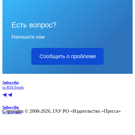
Есть вопрос?
Напишите нам
Сообщить о проблеме
Subscribe
to RSS Feeds
Subscribe
Copyrights © 2008-2026, ГАУ РО «Издательство «Пресса»
to Telegram