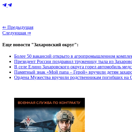
⇐ Предыдущая
Следующая ⇒
Еще новости "Захаровский округ":
Более 50 вакансий открыто в агропромышленном комплек
Президент России поздравил труженицу тыла из Захаровс
В селе Елино Захаровского округа горел автомобиль мед
Памятный знак «Мой папа – Герой» вручили детям захар
Ордена Мужества вручили родственникам погибших на 