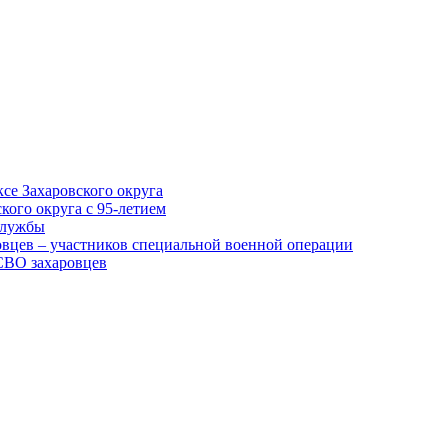
се Захаровского округа
кого округа с 95-летием
службы
овцев – участников специальной военной операции
СВО захаровцев