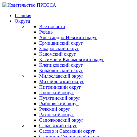
Главная
Округа
Все новости
Рязань
Александро-Невский округ
Ермишинский округ
Захаровский округ
Кадомский округ
Касимов и Касимовский округ
Клепиковский округ
Кораблинский округ
Милославский округ
Михайловский округ
Пителинский округ
Пронский округ
Путятинский округ
Рыбновский округ
Ряжский округ
Рязанский округ
Сапожковский округ
Сараевский округ
Сасово и Сасовский округ
Скопин и Скопинский округ