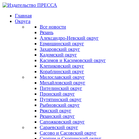
Главная
Округа
Все новости
Рязань
Александро-Невский округ
Ермишинский округ
Захаровский округ
Кадомский округ
Касимов и Касимовский округ
Клепиковский округ
Кораблинский округ
Милославский округ
Михайловский округ
Пителинский округ
Пронский округ
Путятинский округ
Рыбновский округ
Ряжский округ
Рязанский округ
Сапожковский округ
Сараевский округ
Сасово и Сасовский округ
Скопин и Скопинский округ