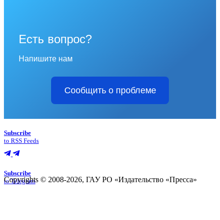
Есть вопрос?
Напишите нам
Сообщить о проблеме
Subscribe
to RSS Feeds
Subscribe
Copyrights © 2008-2026, ГАУ РО «Издательство «Пресса»
to Telegram