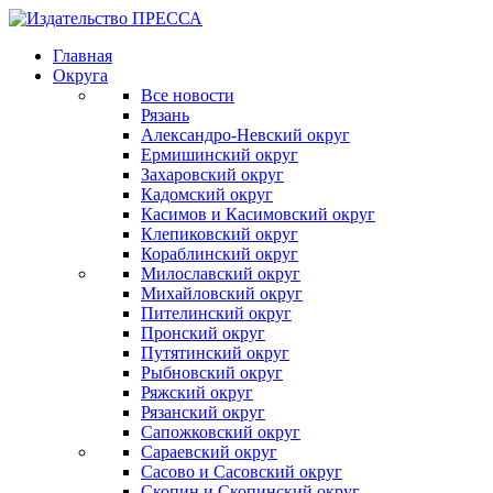
Главная
Округа
Все новости
Рязань
Александро-Невский округ
Ермишинский округ
Захаровский округ
Кадомский округ
Касимов и Касимовский округ
Клепиковский округ
Кораблинский округ
Милославский округ
Михайловский округ
Пителинский округ
Пронский округ
Путятинский округ
Рыбновский округ
Ряжский округ
Рязанский округ
Сапожковский округ
Сараевский округ
Сасово и Сасовский округ
Скопин и Скопинский округ