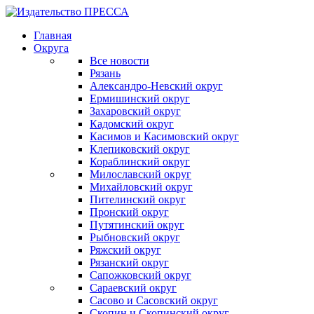
Главная
Округа
Все новости
Рязань
Александро-Невский округ
Ермишинский округ
Захаровский округ
Кадомский округ
Касимов и Касимовский округ
Клепиковский округ
Кораблинский округ
Милославский округ
Михайловский округ
Пителинский округ
Пронский округ
Путятинский округ
Рыбновский округ
Ряжский округ
Рязанский округ
Сапожковский округ
Сараевский округ
Сасово и Сасовский округ
Скопин и Скопинский округ