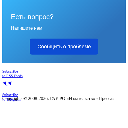
Есть вопрос?
Напишите нам
Сообщить о проблеме
Subscribe
to RSS Feeds
Subscribe
Copyrights © 2008-2026, ГАУ РО «Издательство «Пресса»
to Telegram