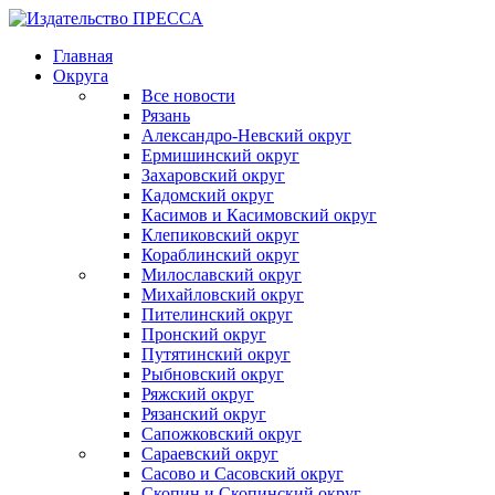
Главная
Округа
Все новости
Рязань
Александро-Невский округ
Ермишинский округ
Захаровский округ
Кадомский округ
Касимов и Касимовский округ
Клепиковский округ
Кораблинский округ
Милославский округ
Михайловский округ
Пителинский округ
Пронский округ
Путятинский округ
Рыбновский округ
Ряжский округ
Рязанский округ
Сапожковский округ
Сараевский округ
Сасово и Сасовский округ
Скопин и Скопинский округ