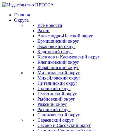
Главная
Округа
Все новости
Рязань
Александро-Невский округ
Ермишинский округ
Захаровский округ
Кадомский округ
Касимов и Касимовский округ
Клепиковский округ
Кораблинский округ
Милославский округ
Михайловский округ
Пителинский округ
Пронский округ
Путятинский округ
Рыбновский округ
Ряжский округ
Рязанский округ
Сапожковский округ
Сараевский округ
Сасово и Сасовский округ
Скопин и Скопинский округ