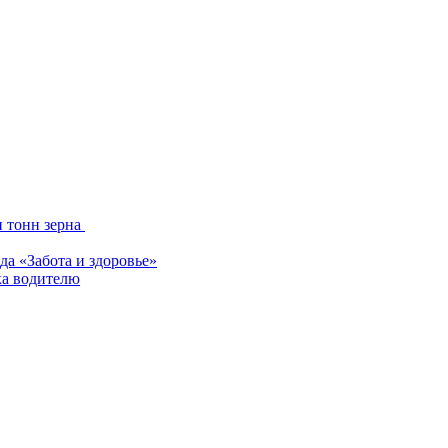
и тонн зерна
да «Забота и здоровье»
ка водителю