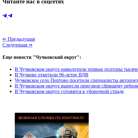
Читайте нас в соцсетях
⇐ Предыдущая
Следующая ⇒
Еще новости "Чучковский округ":
В Чучковском округе намолотили первые полторы тысяч
В Чучкове отметили 96-летие ВДВ
Чучковское село Пертово посетили специалисты автопоез
В Чучковском округе вынесли приговор сбившему ребен
В Чучковском округе готовятся к уборочной страде