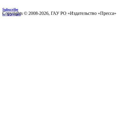
Subscribe
Copyrights © 2008-2026, ГАУ РО «Издательство «Пресса»
to Telegram