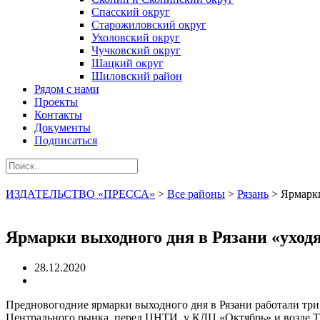
Спасский округ
Старожиловский округ
Ухоловский округ
Чучковский округ
Шацкий округ
Шиловский район
Рядом с нами
Проекты
Контакты
Документы
Подписаться
ИЗДАТЕЛЬСТВО «ПРЕССА»
>
Все районы
>
Рязань
>
Ярмарки
Ярмарки выходного дня в Рязани «уход
28.12.2020
Предновогодние ярмарки выходного дня в Рязани работали три д
Центрального рынка, перед ЦНТИ, у КДЦ «Октябрь» и возле ТЦ