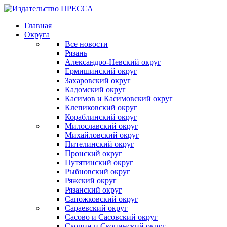
Главная
Округа
Все новости
Рязань
Александро-Невский округ
Ермишинский округ
Захаровский округ
Кадомский округ
Касимов и Касимовский округ
Клепиковский округ
Кораблинский округ
Милославский округ
Михайловский округ
Пителинский округ
Пронский округ
Путятинский округ
Рыбновский округ
Ряжский округ
Рязанский округ
Сапожковский округ
Сараевский округ
Сасово и Сасовский округ
Скопин и Скопинский округ