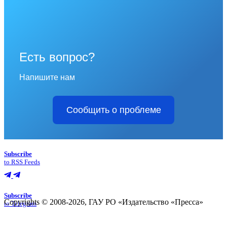
Есть вопрос?
Напишите нам
Сообщить о проблеме
Subscribe
to RSS Feeds
Subscribe
Copyrights © 2008-2026, ГАУ РО «Издательство «Пресса»
to Telegram