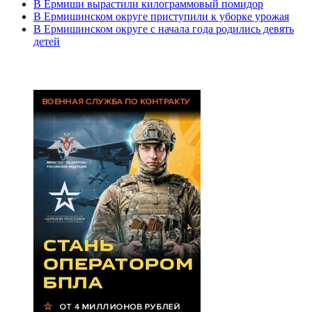
В Ермиши вырастили килограммовый помидор
В Ермишинском округе приступили к уборке урожая
В Ермишинском округе с начала года родились девять
детей