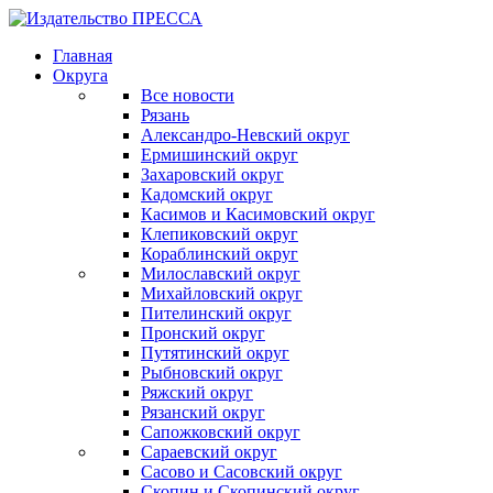
Главная
Округа
Все новости
Рязань
Александро-Невский округ
Ермишинский округ
Захаровский округ
Кадомский округ
Касимов и Касимовский округ
Клепиковский округ
Кораблинский округ
Милославский округ
Михайловский округ
Пителинский округ
Пронский округ
Путятинский округ
Рыбновский округ
Ряжский округ
Рязанский округ
Сапожковский округ
Сараевский округ
Сасово и Сасовский округ
Скопин и Скопинский округ