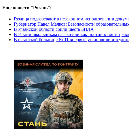
Еще новости "Рязань":
Рязанца подозревают в незаконном использовании докум
Губернатор Павел Малков: Безопасности образовательны
В Рязанской области сбили шесть БПЛА
В Рязани школьникам рассказали как противостоять травл
В рязанской больнице № 11 впервые установили инсулин