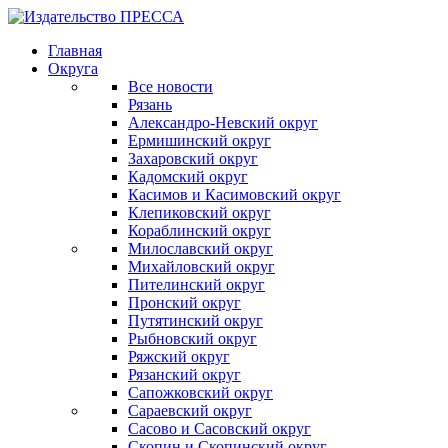
Главная
Округа
Все новости
Рязань
Александро-Невский округ
Ермишинский округ
Захаровский округ
Кадомский округ
Касимов и Касимовский округ
Клепиковский округ
Кораблинский округ
Милославский округ
Михайловский округ
Пителинский округ
Пронский округ
Путятинский округ
Рыбновский округ
Ряжский округ
Рязанский округ
Сапожковский округ
Сараевский округ
Сасово и Сасовский округ
Скопин и Скопинский округ