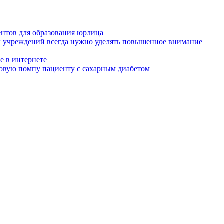
ентов для образования юрлица
х учреждений всегда нужно уделять повышенное внимание
е в интернете
овую помпу пациенту с сахарным диабетом