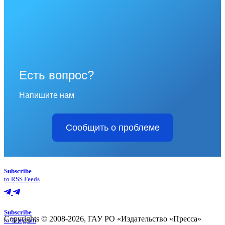
Есть вопрос?
Напишите нам
Сообщить о проблеме
Subscribe
to RSS Feeds
Subscribe
Copyrights © 2008-2026, ГАУ РО «Издательство «Пресса»
to Telegram