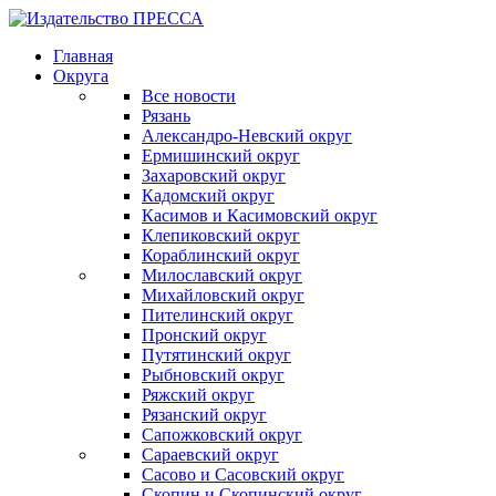
Главная
Округа
Все новости
Рязань
Александро-Невский округ
Ермишинский округ
Захаровский округ
Кадомский округ
Касимов и Касимовский округ
Клепиковский округ
Кораблинский округ
Милославский округ
Михайловский округ
Пителинский округ
Пронский округ
Путятинский округ
Рыбновский округ
Ряжский округ
Рязанский округ
Сапожковский округ
Сараевский округ
Сасово и Сасовский округ
Скопин и Скопинский округ