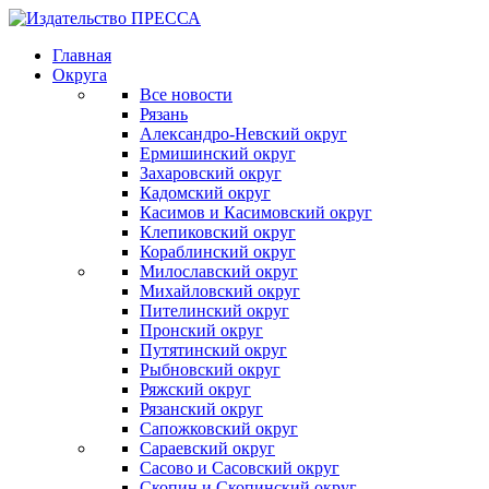
Главная
Округа
Все новости
Рязань
Александро-Невский округ
Ермишинский округ
Захаровский округ
Кадомский округ
Касимов и Касимовский округ
Клепиковский округ
Кораблинский округ
Милославский округ
Михайловский округ
Пителинский округ
Пронский округ
Путятинский округ
Рыбновский округ
Ряжский округ
Рязанский округ
Сапожковский округ
Сараевский округ
Сасово и Сасовский округ
Скопин и Скопинский округ