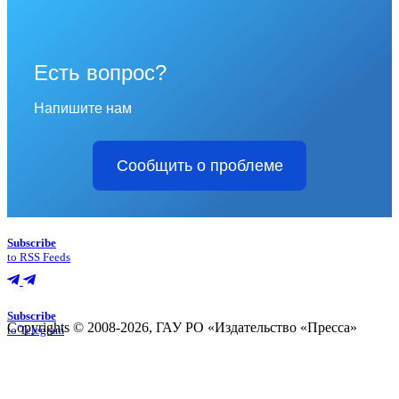
Есть вопрос?
Напишите нам
Сообщить о проблеме
Subscribe
to RSS Feeds
Subscribe
Copyrights © 2008-2026, ГАУ РО «Издательство «Пресса»
to Telegram