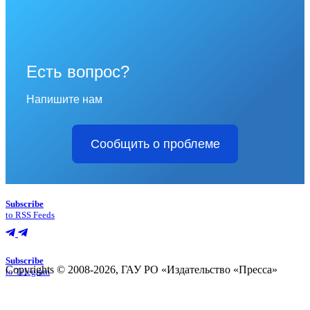
Есть вопрос?
Напишите нам
Сообщить о проблеме
Subscribe
to RSS Feeds
Subscribe
Copyrights © 2008-2026, ГАУ РО «Издательство «Пресса»
to Telegram