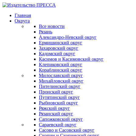
Главная
Округа
Все новости
Рязань
Александро-Невский округ
Ермишинский округ
Захаровский округ
Кадомский округ
Касимов и Касимовский округ
Клепиковский округ
Кораблинский округ
Милославский округ
Михайловский округ
Пителинский округ
Пронский округ
Путятинский округ
Рыбновский округ
Ряжский округ
Рязанский округ
Сапожковский округ
Сараевский округ
Сасово и Сасовский округ
Скопин и Скопинский округ