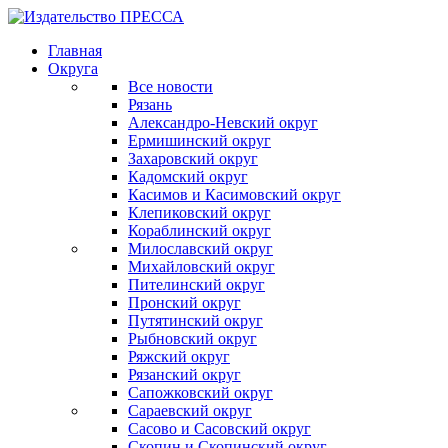
Главная
Округа
Все новости
Рязань
Александро-Невский округ
Ермишинский округ
Захаровский округ
Кадомский округ
Касимов и Касимовский округ
Клепиковский округ
Кораблинский округ
Милославский округ
Михайловский округ
Пителинский округ
Пронский округ
Путятинский округ
Рыбновский округ
Ряжский округ
Рязанский округ
Сапожковский округ
Сараевский округ
Сасово и Сасовский округ
Скопин и Скопинский округ