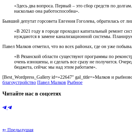
«Здесь два вопроса. Первый – это сбор средств по долг
насколько она работоспособна».
Бывший депутат горсовета Евгения Гоголева, обратилась от л
«В 2021 году в городе проходил капитальный ремонт си
нуждаются в замене канализационной системы. Планирую
Павел Малков отметил, что во всех районах, где он уже побыв
«В Рязанской области существуют программы по реконст
очень изношены, и сделать все сразу не получится. Очер
бюджета, сейчас мы над этим работаем».
[Best_Wordpress_Gallery id=»22647″ gal_title=»Малков и рыбно
благоустройство
Павел Малков
Рыбное
Читайте нас в соцсетях
⇐ Предыдущая