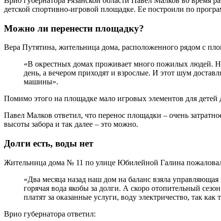
Врио губернатора Рязанской области Павел Малков во время р
детской спортивно-игровой площадке. Ее построили по програм
Можно ли перенести площадку?
Вера Путятина, жительница дома, расположенного рядом с площ
«В окрестных домах проживает много пожилых людей. На 
день, а вечером приходят и взрослые. И этот шум доставл
машины».
Помимо этого на площадке мало игровых элементов для детей 
Павел Малков ответил, что перенос площадки – очень затратно
высоты забора и так далее – это можно.
Долги есть, воды нет
Жительница дома № 11 по улице Юбилейной Галина пожаловал
«Два месяца назад наш дом на баланс взяла управляющая
горячая вода якобы за долги. А скоро отопительный сезон
платят за оказанные услуги, воду электричество, так как
Врио губернатора ответил: