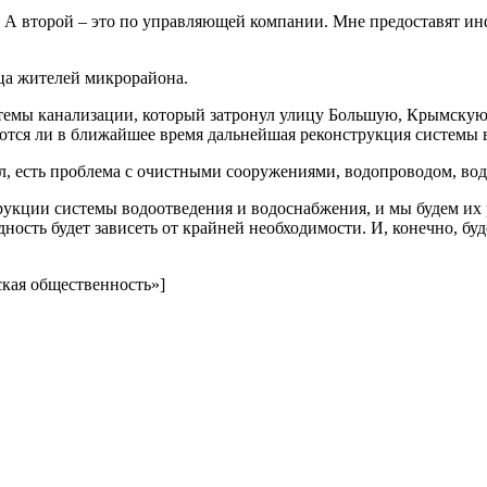
ам. А второй – это по управляющей компании. Мне предоставят и
ица жителей микрорайона.
стемы канализации, который затронул улицу Большую, Крымскую
тся ли в ближайшее время дальнейшая реконструкция системы 
ал, есть проблема с очистными сооружениями, водопроводом, во
рукции системы водоотведения и водоснабжения, и мы будем их 
едность будет зависеть от крайней необходимости. И, конечно, б
вская общественность»]