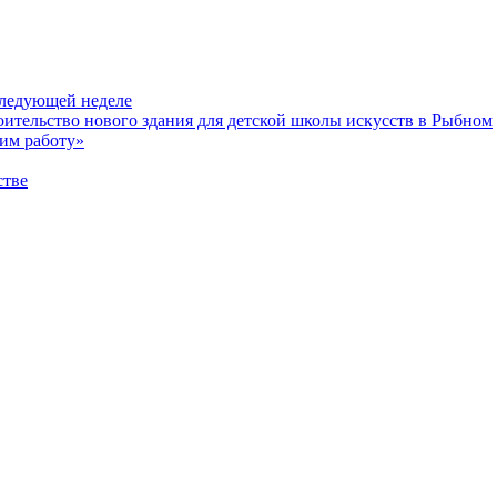
следующей неделе
ительство нового здания для детской школы искусств в Рыбном
шим работу»
стве