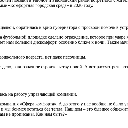
абочей поездки в Рыбное и Рыбновский район встретился с жит
ме «Комфортная городская среда» в 2020 году.
адкой, обратилась к врио губернатора с просьбой помочь в уст
футбольной площадке сделано ограждение, которое при ударе мя
яет нам большой дискомфорт, особенно ближе к ночи. Также мячи
дошкольного возраста, нет даже песочницы.
е дело, равнозначное строительству новой. А вот рассмотреть в
ась на работу управляющей компании.
 компания «Сфера комфорта». А до этого у нас вообще не было 
 и мы боимся остаться без тепла. Наш дом – это бывшее общежити
 там не прописаны. Как нам быть?»