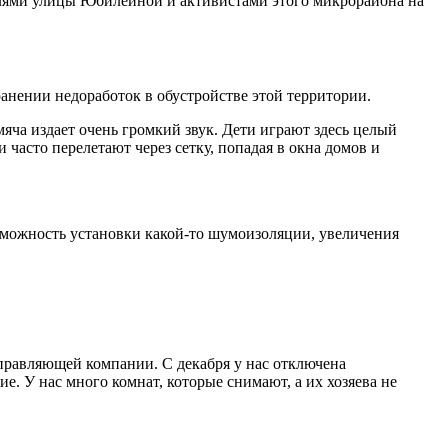
елями улицы Юбилейной и активистами этого микрорайона на
ранении недоработок в обустройстве этой территории.
ча издает очень громкий звук. Дети играют здесь целый
 часто перелетают через сетку, попадая в окна домов и
озможность установки какой-то шумоизоляции, увеличения
управляющей компании. С декабря у нас отключена
е. У нас много комнат, которые снимают, а их хозяева не