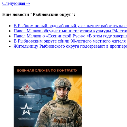
Следующая ⇒
Еще новости "Рыбновский округ":
В Рыбном новый водозаборный узел начнет работать на 
Павел Малков обсудит с министерством культуры РФ стро
Павел Малков о «Есенинской Руси»: «В этом году завер
В Рыбновским округе сбили 90-летнего местного жителя
Жительницу Рыбновского округа подозревают в дроппер