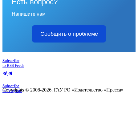
Есть вопрос?
Напишите нам
Сообщить о проблеме
Subscribe
to RSS Feeds
Subscribe
Copyrights © 2008-2026, ГАУ РО «Издательство «Пресса»
to Telegram