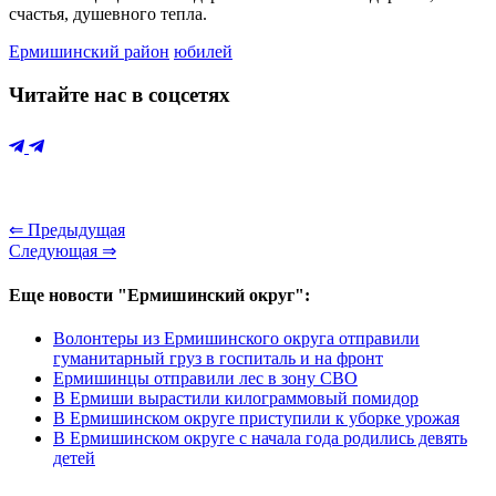
счастья, душевного тепла.
Ермишинский район
юбилей
Читайте нас в соцсетях
⇐ Предыдущая
Следующая ⇒
Еще новости "Ермишинский округ":
Волонтеры из Ермишинского округа отправили
гуманитарный груз в госпиталь и на фронт
Ермишинцы отправили лес в зону СВО
В Ермиши вырастили килограммовый помидор
В Ермишинском округе приступили к уборке урожая
В Ермишинском округе с начала года родились девять
детей