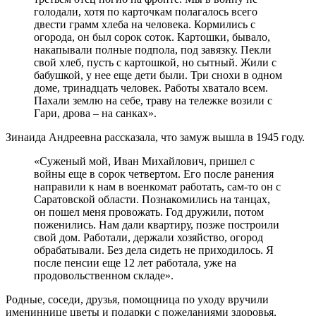
голодали, хотя по карточкам полагалось всего
двести грамм хлеба на человека. Кормились с
огорода, он был сорок соток. Картошки, бывало,
накапывали полные подпола, под завязку. Пекли
свой хлеб, пусть с картошкой, но сытный. Жили с
бабушкой, у нее еще дети были. Три снохи в одном
доме, тринадцать человек. Работы хватало всем.
Пахали землю на себе, траву на тележке возили с
Гари, дрова – на санках».
Зинаида Андреевна рассказала, что замуж вышла в 1945 году.
«Суженый мой, Иван Михайлович, пришел с
войны еще в сорок четвертом. Его после ранения
направили к нам в военкомат работать, сам-то он с
Саратовской области. Познакомились на танцах,
он пошел меня провожать. Год дружили, потом
поженились. Нам дали квартиру, позже построили
свой дом. Работали, держали хозяйство, огород
обрабатывали. Без дела сидеть не приходилось. Я
после пенсии еще 12 лет работала, уже на
продовольственном складе».
Родные, соседи, друзья, помощница по уходу вручили
имениннице цветы и подарки с пожеланиями здоровья,