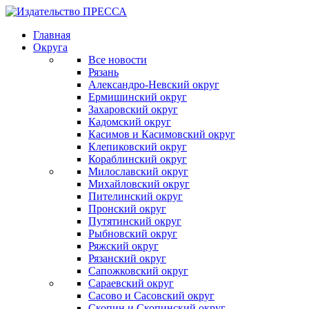
Главная
Округа
Все новости
Рязань
Александро-Невский округ
Ермишинский округ
Захаровский округ
Кадомский округ
Касимов и Касимовский округ
Клепиковский округ
Кораблинский округ
Милославский округ
Михайловский округ
Пителинский округ
Пронский округ
Путятинский округ
Рыбновский округ
Ряжский округ
Рязанский округ
Сапожковский округ
Сараевский округ
Сасово и Сасовский округ
Скопин и Скопинский округ