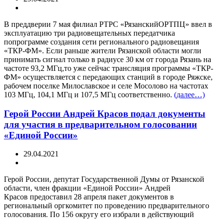
В преддверии 7 мая филиал РТРС «РязанскийОРТПЦ» ввел в
эксплуатацию три радиовещательных передатчика
попрограмме создания сети регионального радиовещания
«ТКР-ФМ». Если раньше жители Рязанской области могли
принимать сигнал только в радиусе 30 км от города Рязань на
частоте 93,2 МГц,то уже сейчас трансляция программы «ТКР-
ФМ» осуществляется с передающих станций в городе Ряжске,
рабочем поселке Милославское и селе Мосолово на частотах
103 МГц, 104,1 МГц и 107,5 МГц соответственно.
(далее…)
Герой России Андрей Красов подал документы
для участия в предварительном голосовании
«Единой России»
29.04.2021
Герой России, депутат Государственной Думы от Рязанской
области, член фракции «Единой России» Андрей
Красов предоставил 28 апреля пакет документов в
региональный оргкомитет по проведению предварительного
голосования. По 156 округу его избрали в действующий