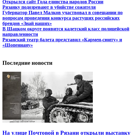
Открылся сайт Года единства народов России
Рязанку подозревают в убийстве сожителя
Губернатор Павел Малков участвовал в совещании по
вопросам проведения конкурса растущих российских
брендов «Знай наших»
В Шацком округе появится кадетский класс полицейской
направленности
Рязанский театр балета представил «Кармен-сюиту» и
«Шопениану»
Последние новости
На улице Почтовой в Рязани открыли выставку