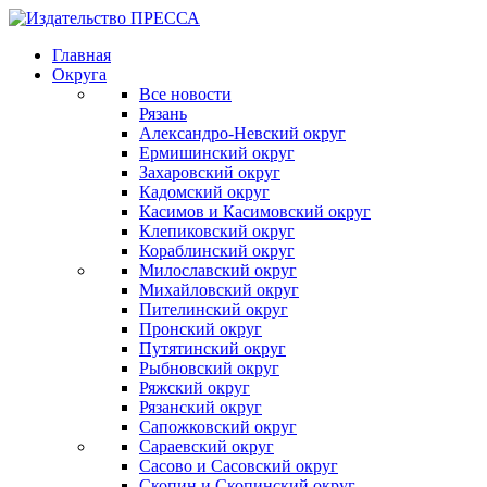
Главная
Округа
Все новости
Рязань
Александро-Невский округ
Ермишинский округ
Захаровский округ
Кадомский округ
Касимов и Касимовский округ
Клепиковский округ
Кораблинский округ
Милославский округ
Михайловский округ
Пителинский округ
Пронский округ
Путятинский округ
Рыбновский округ
Ряжский округ
Рязанский округ
Сапожковский округ
Сараевский округ
Сасово и Сасовский округ
Скопин и Скопинский округ