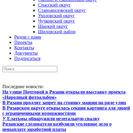
Спасский округ
Старожиловский округ
Ухоловский округ
Чучковский округ
Шацкий округ
Шиловский район
Рядом с нами
Проекты
Контакты
Документы
Подписаться
Последние новости:
На улице Почтовой в Рязани открыли выставку проекта
«Народный фотоальбом»
В Рязани продлят запрет на стоянку машин на ряде улиц
В Рязанском округе открылась секция картинга для людей
с ограниченными возможностями
У Елатьмы обнаружили нелегальную свалку
Рязанские следователи возбудили уголовное дело о
невыплате заработной платы