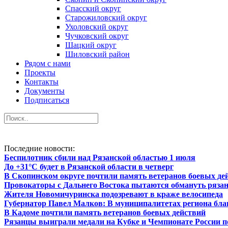
Спасский округ
Старожиловский округ
Ухоловский округ
Чучковский округ
Шацкий округ
Шиловский район
Рядом с нами
Проекты
Контакты
Документы
Подписаться
Последние новости:
Беспилотник сбили над Рязанской областью 1 июля
До +31°С будет в Рязанской области в четверг
В Скопинском округе почтили память ветеранов боевых де
Провокаторы с Дальнего Востока пытаются обмануть рязан
Жителя Новомичуринска подозревают в краже велосипеда
Губернатор Павел Малков: В муниципалитетах региона бл
В Кадоме почтили память ветеранов боевых действий
Рязанцы выиграли медали на Кубке и Чемпионате России по