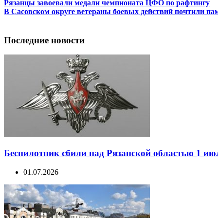
Рязанцы завоевали медали чемпионата ЦФО по рафтингу
В Сасовском округе ветераны боевых действий почтили пам
Последние новости
Беспилотник сбили над Рязанской областью 1 ию
01.07.2026