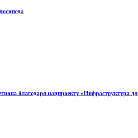
лосипеда
егиона благодаря нацпроекту «Инфраструктура д