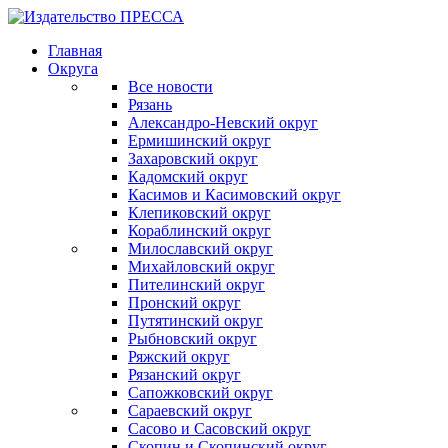
Главная
Округа
Все новости
Рязань
Александро-Невский округ
Ермишинский округ
Захаровский округ
Кадомский округ
Касимов и Касимовский округ
Клепиковский округ
Кораблинский округ
Милославский округ
Михайловский округ
Пителинский округ
Пронский округ
Путятинский округ
Рыбновский округ
Ряжский округ
Рязанский округ
Сапожковский округ
Сараевский округ
Сасово и Сасовский округ
Скопин и Скопинский округ