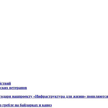
йствий
ских ветеранов
агодаря нацпроекту «Инфраструктура для жизни» появляютс
 гребле на байдарках и каноэ