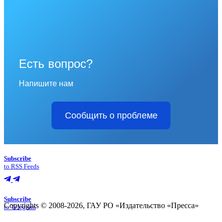
Есть вопрос?
Напишите нам
Сообщить о проблеме
Subscribe
to RSS Feeds
Subscribe
Copyrights © 2008-2026, ГАУ РО «Издательство «Пресса»
to Telegram