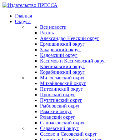
Главная
Округа
Все новости
Рязань
Александро-Невский округ
Ермишинский округ
Захаровский округ
Кадомский округ
Касимов и Касимовский округ
Клепиковский округ
Кораблинский округ
Милославский округ
Михайловский округ
Пителинский округ
Пронский округ
Путятинский округ
Рыбновский округ
Ряжский округ
Рязанский округ
Сапожковский округ
Сараевский округ
Сасово и Сасовский округ
Скопин и Скопинский округ