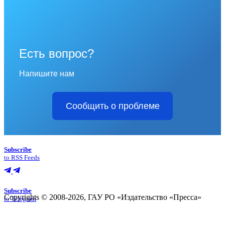
Есть вопрос?
Напишите нам
Сообщить о проблеме
Subscribe
to RSS Feeds
Subscribe
Copyrights © 2008-2026, ГАУ РО «Издательство «Пресса»
to Telegram