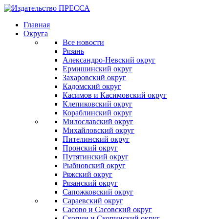
Главная
Округа
Все новости
Рязань
Александро-Невский округ
Ермишинский округ
Захаровский округ
Кадомский округ
Касимов и Касимовский округ
Клепиковский округ
Кораблинский округ
Милославский округ
Михайловский округ
Пителинский округ
Пронский округ
Путятинский округ
Рыбновский округ
Ряжский округ
Рязанский округ
Сапожковский округ
Сараевский округ
Сасово и Сасовский округ
Скопин и Скопинский округ