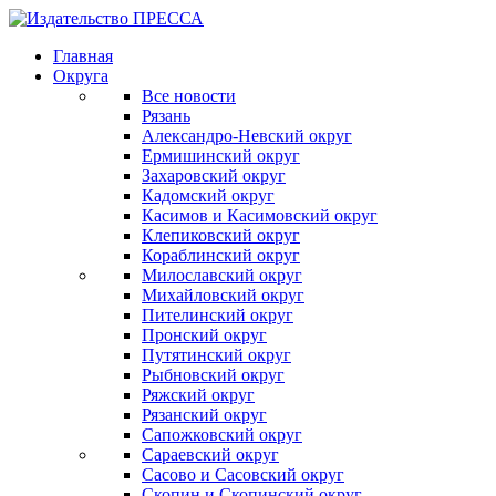
Главная
Округа
Все новости
Рязань
Александро-Невский округ
Ермишинский округ
Захаровский округ
Кадомский округ
Касимов и Касимовский округ
Клепиковский округ
Кораблинский округ
Милославский округ
Михайловский округ
Пителинский округ
Пронский округ
Путятинский округ
Рыбновский округ
Ряжский округ
Рязанский округ
Сапожковский округ
Сараевский округ
Сасово и Сасовский округ
Скопин и Скопинский округ