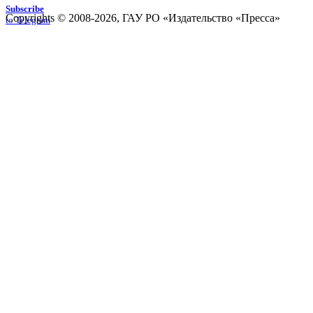
Subscribe
Copyrights © 2008-2026, ГАУ РО «Издательство «Пресса»
to Telegram