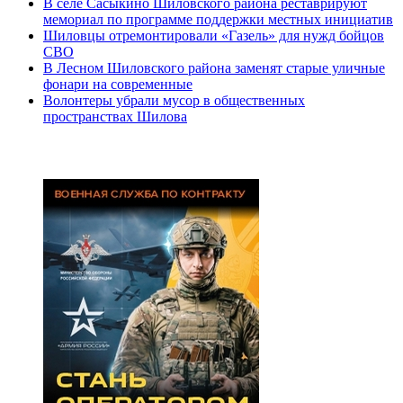
В селе Сасыкино Шиловского района реставрируют
мемориал по программе поддержки местных инициатив
Шиловцы отремонтировали «Газель» для нужд бойцов
СВО
В Лесном Шиловского района заменят старые уличные
фонари на современные
Волонтеры убрали мусор в общественных
пространствах Шилова