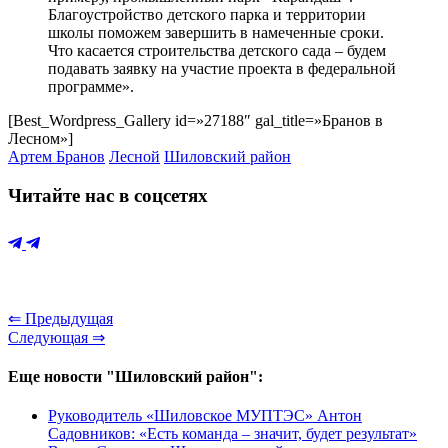
Благоустройство детского парка и территории
школы поможем завершить в намеченные сроки.
Что касается строительства детского сада – будем
подавать заявку на участие проекта в федеральной
программе».
[Best_Wordpress_Gallery id=»27188″ gal_title=»Бранов в
Лесном»]
Артем Бранов
Лесной
Шиловский район
Читайте нас в соцсетях
⇐ Предыдущая
Следующая ⇒
Еще новости "Шиловский район":
Руководитель «Шиловское МУПТЭС» Антон
Садовников: «Есть команда – значит, будет результат»