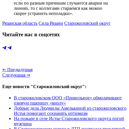
если по разным причинам случаются аварии на
линиях, то с коллегами стараемся как можно
скорее устранить неполадки».
Рязанская область
Сила Рязани
Старожиловский округ
Читайте нас в соцсетях
⇐ Предыдущая
Следующая ⇒
Еще новости "Старожиловский округ":
В старожиловском ООО «Привольное» обмолачивают
озимую пшеницу «виолу»
Добрые дела Людмилы Амелькиной из старожиловского
Истья помогают сохранять оптимизм
На пожаре в селе Истье Старожиловского округа погиб
мужчина
В Старожиловском округе в ДТП пострадал трехлетний