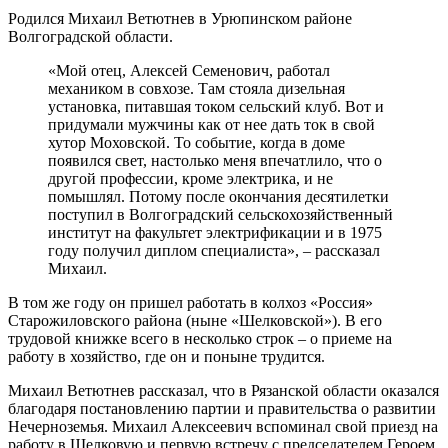
Родился Михаил Ветютнев в Урюпинском районе
Волгоградской области.
«Мой отец, Алексей Семенович, работал
механиком в совхозе. Там стояла дизельная
установка, питавшая током сельский клуб. Вот и
придумали мужчины как от нее дать ток в свой
хутор Моховской. То событие, когда в доме
появился свет, настолько меня впечатлило, что о
другой профессии, кроме электрика, и не
помышлял. Потому после окончания десятилетки
поступил в Волгоградский сельскохозяйственный
институт на факультет электрификации и в 1975
году получил диплом специалиста», – рассказал
Михаил.
В том же году он пришел работать в колхоз «Россия»
Старожиловского района (ныне «Шелковской»). В его
трудовой книжке всего в несколько строк – о приеме на
работу в хозяйство, где он и поныне трудится.
Михаил Ветютнев рассказал, что в Рязанской области оказался
благодаря постановлению партии и правительства о развитии
Нечерноземья. Михаил Алексеевич вспоминал свой приезд на
работу в Шелковую и первую встречу с председателем Героем