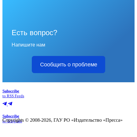
Есть вопрос?
Напишите нам
Сообщить о проблеме
Subscribe
to RSS Feeds
Subscribe
Copyrights © 2008-2026, ГАУ РО «Издательство «Пресса»
to Telegram