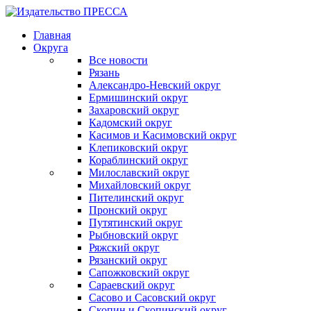
Главная
Округа
Все новости
Рязань
Александро-Невский округ
Ермишинский округ
Захаровский округ
Кадомский округ
Касимов и Касимовский округ
Клепиковский округ
Кораблинский округ
Милославский округ
Михайловский округ
Пителинский округ
Пронский округ
Путятинский округ
Рыбновский округ
Ряжский округ
Рязанский округ
Сапожковский округ
Сараевский округ
Сасово и Сасовский округ
Скопин и Скопинский округ