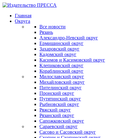
Главная
Округа
Все новости
Рязань
Александро-Невский округ
Ермишинский округ
Захаровский округ
Кадомский округ
Касимов и Касимовский округ
Клепиковский округ
Кораблинский округ
Милославский округ
Михайловский округ
Пителинский округ
Пронский округ
Путятинский округ
Рыбновский округ
Ряжский округ
Рязанский округ
Сапожковский округ
Сараевский округ
Сасово и Сасовский округ
Скопин и Скопинский округ