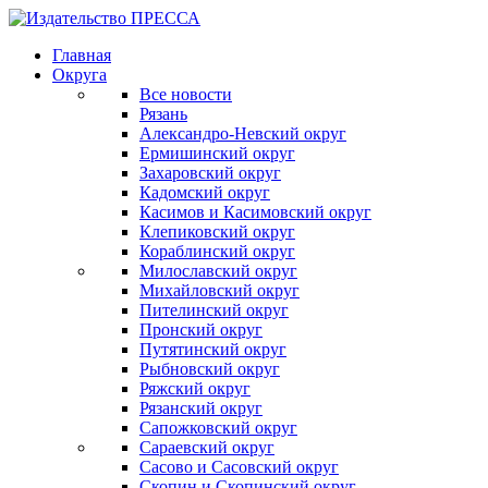
Главная
Округа
Все новости
Рязань
Александро-Невский округ
Ермишинский округ
Захаровский округ
Кадомский округ
Касимов и Касимовский округ
Клепиковский округ
Кораблинский округ
Милославский округ
Михайловский округ
Пителинский округ
Пронский округ
Путятинский округ
Рыбновский округ
Ряжский округ
Рязанский округ
Сапожковский округ
Сараевский округ
Сасово и Сасовский округ
Скопин и Скопинский округ