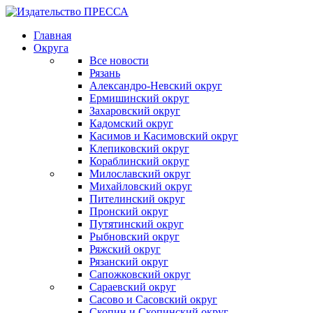
Главная
Округа
Все новости
Рязань
Александро-Невский округ
Ермишинский округ
Захаровский округ
Кадомский округ
Касимов и Касимовский округ
Клепиковский округ
Кораблинский округ
Милославский округ
Михайловский округ
Пителинский округ
Пронский округ
Путятинский округ
Рыбновский округ
Ряжский округ
Рязанский округ
Сапожковский округ
Сараевский округ
Сасово и Сасовский округ
Скопин и Скопинский округ