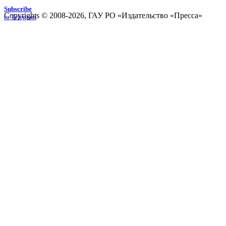
Subscribe
Copyrights © 2008-2026, ГАУ РО «Издательство «Пресса»
to Telegram