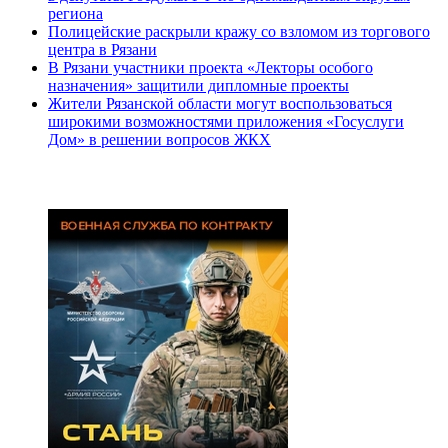
региона
Полицейские раскрыли кражу со взломом из торгового
центра в Рязани
В Рязани участники проекта «Лекторы особого
назначения» защитили дипломные проекты
Жители Рязанской области могут воспользоваться
широкими возможностями приложения «Госуслуги
Дом» в решении вопросов ЖКХ