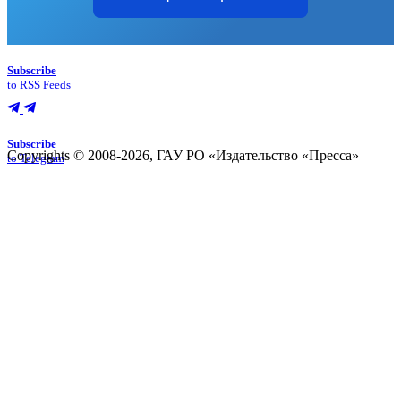
Subscribe
to RSS Feeds
Subscribe
Copyrights © 2008-2026, ГАУ РО «Издательство «Пресса»
to Telegram